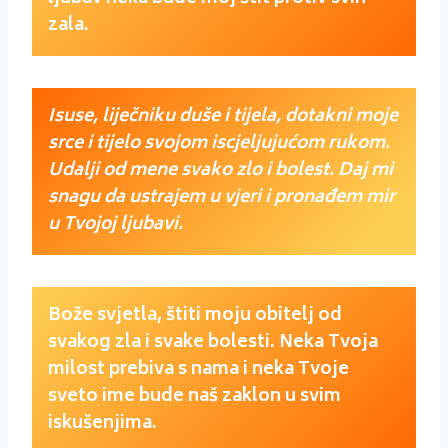
zala.
Isuse, liječniku duše i tijela, dotakni moje
srce i tijelo svojom iscjeljujućom rukom.
Udalji od mene svako zlo i bolest. Daj mi
snagu da ustrajem u vjeri i pronađem mir
u Tvojoj ljubavi.
Bože svjetla, štiti moju obitelj od
svakog zla i svake bolesti. Neka Tvoja
milost prebiva s nama i neka Tvoje
sveto ime bude naš zaklon u svim
iskušenjima.