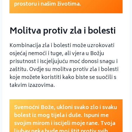
prostoru i našim životima.
Molitva protiv zla i bolesti
Kombinacija zla i bolesti može uzrokovati
osjećaj nemoći i tuge, ali vjera u Božju
prisutnost i iscjeljujuću moć donosi snagu i
zaštitu. Ovdje su molitva protiv zla i bolesti
koje možete koristiti kako biste se suočili s
takvim izazovima.
Svemoćni Bože, ukloni svako zlo i svaku
bolest iz mog tijela i duše. Ispuni me
svojim mirom i iscijeli moje rane. Tvoja
ljubav neka bude moj štit protiv svih