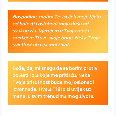
Gospodine, molim Te, iscijeli moje tijelo
od bolesti i oslobodi moju dušu od
svakog zla. Vjerujem u Tvoju moć i
predajem Ti sve svoje brige. Neka Tvoja
svjetlost obasja moj život.
Bože, daj mi snagu da se borim protiv
bolesti i zla koje me pritišću. Neka
Tvoja prisutnost bude moj oslonac i
izvor nade. Hvala Ti što si uvijek uz
mene, u svim trenucima mog života.