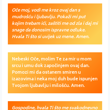
Oče moj, vodi me kroz ovaj dan s
mudrošću i ljubavlju. Pokaži mi put
kojim trebam ići, zaštiti me od zla i daj mi
snage da donosim ispravne odluke.
Hvala Ti što si uvijek uz mene. Amen.
Nebeski Oče, molim Te za mir u mom
srcu i umu dok započinjem ovaj dan.
Pomozi mi da ostanem smiren u
izazovima i neka moj duh bude ispunjen
Tvojom ljubavlju i milošću. Amen.
Gospodine, hvala Ti što me svakodnevno