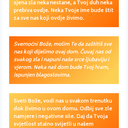
sjena zla neka nestane, a Tvoj duh neka
prebiva ovdje. Neka Tvoje ime bude štit
za sve nas koji ovdje živimo.
Svemoćni Bože, molim Te da zaštitiš sve
nas koji dijelimo ovaj dom. Čuvaj nas od
svakog zla i napuni naše srce ljubavlju i
vjerom. Neka naš dom bude Tvoj hram,
ispunjen blagoslovima.
Sveti Bože, vodi nas u svakom trenutku
dok živimo u ovom domu. Odbij sve zle
namjere i negativne sile. Daj da Tvoja
svjetlost stalno svijetli u našem