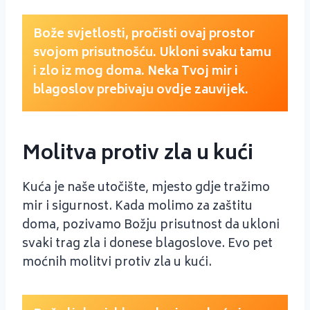
Bože svjetlosti, pročisti ovaj prostor
svojom prisutnošću. Ukloni svaku tamu
i zlo iz mog doma. Neka Tvoj mir i
blagoslov prebivaju ovdje zauvijek.
Molitva protiv zla u kući
Kuća je naše utočište, mjesto gdje tražimo
mir i sigurnost. Kada molimo za zaštitu
doma, pozivamo Božju prisutnost da ukloni
svaki trag zla i donese blagoslove. Evo pet
moćnih molitvi protiv zla u kući.