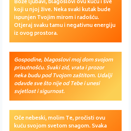
Bože ljubavi, blagoslovi ovu kuću i sve
koji u njoj žive. Neka svaki kutak bude
ispunjen Tvojim mirom i radošću.
Otjeraj svaku tamu i negativnu energiju
iz ovog prostora.
Gospodine, blagoslovi moj dom svojom
prisutnošću. Svaki zid, vrata i prozor
neka budu pod Tvojom zaštitom. Udalji
odavde sve što nije od Tebe i unesi
svjetlost i sigurnost.
Oče nebeski, molim Te, pročisti ovu
kuću svojom svetom snagom. Svaka