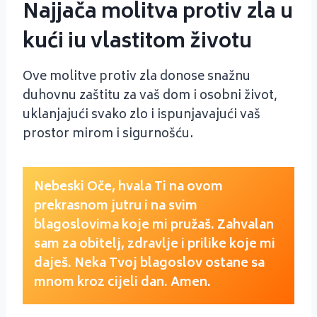
Najjača molitva protiv zla u
kući iu vlastitom životu
Ove molitve protiv zla donose snažnu
duhovnu zaštitu za vaš dom i osobni život,
uklanjajući svako zlo i ispunjavajući vaš
prostor mirom i sigurnošću.
Nebeski Oče, hvala Ti na ovom
prekrasnom jutru i na svim
blagoslovima koje mi pružaš. Zahvalan
sam za obitelj, zdravlje i prilike koje mi
daješ. Neka Tvoj blagoslov ostane sa
mnom kroz cijeli dan. Amen.