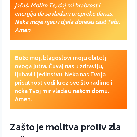
jačaš. Molim Te, daj mi hrabrost i
energiju da savladam prepreke danas.
Neka moje riječi i djela donesu čast Tebi.
Amen.
Bože moj, blagoslovi moju obitelj
ovoga jutra. Čuvaj nas u zdravlju,
ljubavi i jedinstvu. Neka nas Tvoja
prisutnost vodi kroz sve što radimo i
neka Tvoj mir vlada u našem domu.
Amen.
Zašto je molitva protiv zla