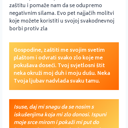
zaštitu i pomaže nam da se odupremo
negativnim silama. Evo pet najjačih molitvi
koje možete koristiti u svojoj svakodnevnoj
borbi protiv zla
Gospodine, zaštiti me svojim svetim
plaštom i odvrati svako zlo koje me
pokušava doseći. Tvoj svjetlosni štit
neka okruži moj duh i moju dušu. Neka
Tvoja ljubav nadvlada svaku tamu.
Isuse, daj mi snagu da se nosim s
iskušenjima koja mi zlo donosi. Ispuni
moje srce mirom i pokaži mi put do