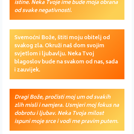
istine. Neka Tvoje ime bude moja obrana
od svake negativnosti.
Svemoćni Bože, štiti moju obitelj od
svakog zla. Okruži naš dom svojim
svjetlom i ljubavlju. Neka Tvoj
blagoslov bude na svakom od nas, sada
i zauvijek.
Dragi Bože, pročisti moj um od svakih
zlih misli i namjera. Usmjeri moj fokus na
dobrotu i ljubav. Neka Tvoja milost
ispuni moje srce i vodi me pravim putem.