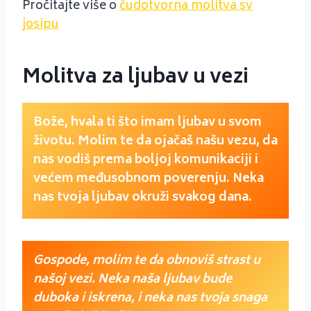
Pročitajte više o
čudotvorna molitva sv
josipu
Molitva za ljubav u vezi
Bože, hvala ti što imam ljubav u svom
životu. Molim te da ojačaš našu vezu, da
nas vodiš prema boljoj komunikaciji i
većem međusobnom poverenju. Neka
nas tvoja ljubav okruži svakog dana.
Gospode, molim te da obnoviš strast u
našoj vezi. Neka naša ljubav bude
duboka i iskrena, i neka nas tvoja snaga