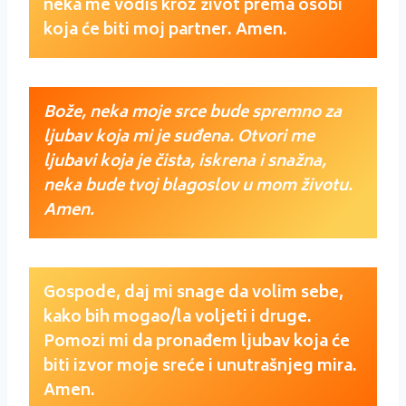
neka me vodiš kroz život prema osobi
koja će biti moj partner. Amen.
Bože, neka moje srce bude spremno za
ljubav koja mi je suđena. Otvori me
ljubavi koja je čista, iskrena i snažna,
neka bude tvoj blagoslov u mom životu.
Amen.
Gospode, daj mi snage da volim sebe,
kako bih mogao/la voljeti i druge.
Pomozi mi da pronađem ljubav koja će
biti izvor moje sreće i unutrašnjeg mira.
Amen.