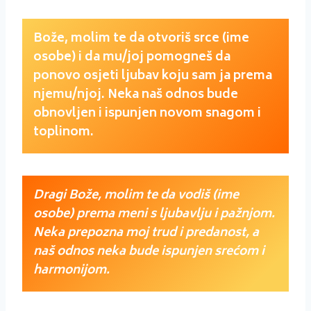
Bože, molim te da otvoriš srce (ime
osobe) i da mu/joj pomogneš da
ponovo osjeti ljubav koju sam ja prema
njemu/njoj. Neka naš odnos bude
obnovljen i ispunjen novom snagom i
toplinom.
Dragi Bože, molim te da vodiš (ime
osobe) prema meni s ljubavlju i pažnjom.
Neka prepozna moj trud i predanost, a
naš odnos neka bude ispunjen srećom i
harmonijom.