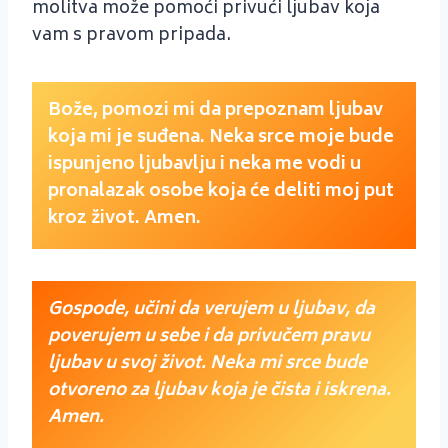
molitva može pomoći privući ljubav koja
vam s pravom pripada.
Bože, pomozi mi da prepoznam ljubav
koja mi je suđena. Neka srce moje bude
ispunjeno ljubavlju i neka me vodi u
pronalazak osobe koja će deliti moj put
kroz život. Amen.
Gospode, učini da verujem u ljubav, da
poverujem u sebe i da privučem pravu
ljubav u svoj život. Neka mi srce bude
otvoreno za ljubav koja je čista i iskrena.
Amen.