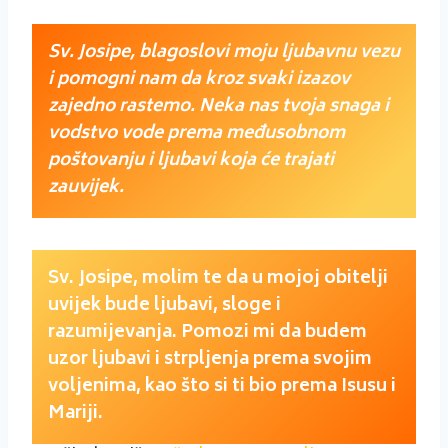
Sv. Josipe, blagoslovi moju ljubavnu vezu
i pomogni nam da kroz svaki izazov
zajedno rastemo. Neka nas tvoja snaga i
vodstvo vode prema međusobnom
poštovanju i ljubavi koja će trajati
zauvijek.
Sv. Josipe, molim te da u mojoj obitelji
uvijek bude ljubavi, sloge i
razumijevanja. Pomozi mi da budem
uzor ljubavi i strpljenja prema svojim
voljenima, kao što si ti bio prema Isusu i
Mariji.