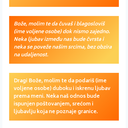
Bože, molim te da čuvaš i blagosloviš
(ime voljene osobe) dok nismo zajedno.
Neka ljubav između nas bude čvrsta i
neka se poveže našim srcima, bez obzira
na udaljenost.
Dragi Bože, molim te da podariš (ime
voljene osobe) duboku i iskrenu ljubav
prema meni. Neka naš odnos bude
ispunjen poštovanjem, srećom i
ljubavlju koja ne poznaje granice.