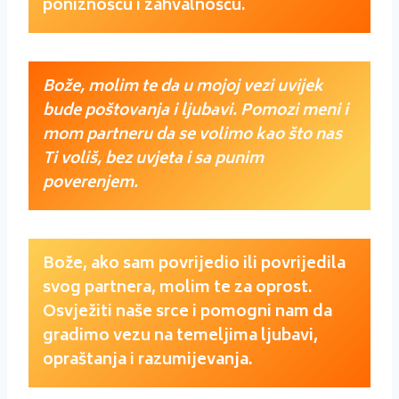
poniznošću i zahvalnošću.
Bože, molim te da u mojoj vezi uvijek
bude poštovanja i ljubavi. Pomozi meni i
mom partneru da se volimo kao što nas
Ti voliš, bez uvjeta i sa punim
poverenjem.
Bože, ako sam povrijedio ili povrijedila
svog partnera, molim te za oprost.
Osvježiti naše srce i pomogni nam da
gradimo vezu na temeljima ljubavi,
opraštanja i razumijevanja.