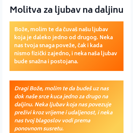
Molitva za ljubav na daljinu
Bože, molim te da čuvaš našu ljubav
koja je daleko jedno od drugog. Neka
nas tvoja snaga poveže, čak i kada
nismo fizički zajedno, i neka naša ljubav
bude snažna i postojana.
Dragi Bože, molim te da budeš uz nas
dok naše srce kuca jedno za drugo na
daljinu. Neka ljubav koja nas povezuje
preživi kroz vrijeme i udaljenost, i neka
nas tvoj blagoslov vodi prema
ponovnom susretu.