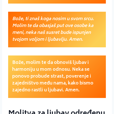
Bože, ti znaš koga nosim u svom srcu.
Molim te da obasjaš put ove osobe ka
meni, neka naš susret bude ispunjen
tvojom voljom i ljubavlju. Amen.
Bože, molim te da obnoviš ljubav i
harmoniju u mom odnosu. Neka se
ponovo probude strast, poverenje i
zajedništvo među nama, kako bismo
zajedno rastli u ljubavi. Amen.
Molitva za ljubav određenu