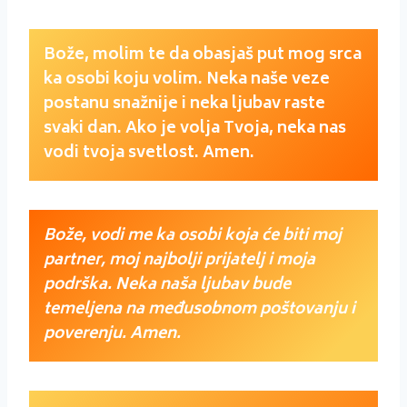
Bože, molim te da obasjaš put mog srca
ka osobi koju volim. Neka naše veze
postanu snažnije i neka ljubav raste
svaki dan. Ako je volja Tvoja, neka nas
vodi tvoja svetlost. Amen.
Bože, vodi me ka osobi koja će biti moj
partner, moj najbolji prijatelj i moja
podrška. Neka naša ljubav bude
temeljena na međusobnom poštovanju i
poverenju. Amen.