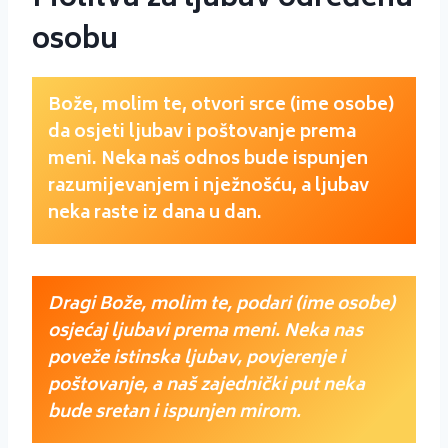
osobu
Bože, molim te, otvori srce (ime osobe)
da osjeti ljubav i poštovanje prema
meni. Neka naš odnos bude ispunjen
razumijevanjem i nježnošću, a ljubav
neka raste iz dana u dan.
Dragi Bože, molim te, podari (ime osobe)
osjećaj ljubavi prema meni. Neka nas
poveže istinska ljubav, povjerenje i
poštovanje, a naš zajednički put neka
bude sretan i ispunjen mirom.