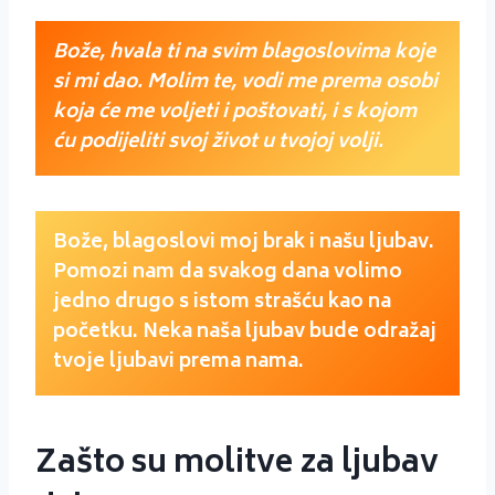
Bože, hvala ti na svim blagoslovima koje
si mi dao. Molim te, vodi me prema osobi
koja će me voljeti i poštovati, i s kojom
ću podijeliti svoj život u tvojoj volji.
Bože, blagoslovi moj brak i našu ljubav.
Pomozi nam da svakog dana volimo
jedno drugo s istom strašću kao na
početku. Neka naša ljubav bude odražaj
tvoje ljubavi prema nama.
Zašto su molitve za ljubav