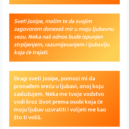
Sveti Josipe, molim te da svojim
zagovorom doneseš mir u moju ljubavnu
vezu. Neka naš odnos bude ispunjen
strpljenjem, razumijevanjem i ljubavlju
koja će trajati.
Dragi sveti Josipe, pomozi mi da
pronađem sreću u ljubavi, onoj koju
zaslužujem. Neka me tvoje vodstvo
vodi kroz život prema osobi koja će
moju ljubav uzvratiti i voljeti me kao
što ti voliš.