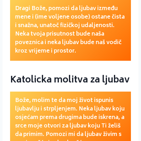
Dragi Bože, pomozi da ljubav između
mene i (ime voljene osobe) ostane čista
i snažna, unatoč fizičkoj udaljenosti.
Neka tvoja prisutnost bude naša
poveznica i neka ljubav bude naš vodič
kroz vrijeme i prostor.
Katolicka molitva za ljubav
Bože, molim te da moj život ispunis
ljubavlju i strpljenjem. Neka ljubav koju
osjećam prema drugima bude iskrena, a
srce moje otvori za ljubav koju Ti želiš
da primim. Pomozi mi da ljubav živim s