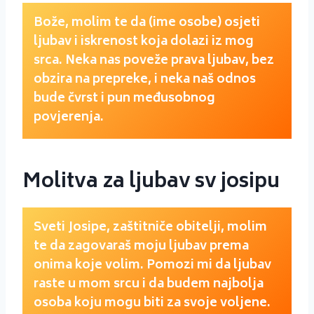
Bože, molim te da (ime osobe) osjeti
ljubav i iskrenost koja dolazi iz mog
srca. Neka nas poveže prava ljubav, bez
obzira na prepreke, i neka naš odnos
bude čvrst i pun međusobnog
povjerenja.
Molitva za ljubav sv josipu
Sveti Josipe, zaštitniče obitelji, molim
te da zagovaraš moju ljubav prema
onima koje volim. Pomozi mi da ljubav
raste u mom srcu i da budem najbolja
osoba koju mogu biti za svoje voljene.