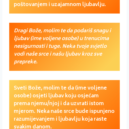
poštovanjem i uzajamnom ljubavlju.
Dragi Bože, molim te da podariš snagu i
ljubav (ime voljene osobe) u trenucima
nesigurnosti i tuge. Neka tvoje svjetlo
vodi naše srce i našu ljubav kroz sve
prepreke.
Sveti Bože, molim te da (ime voljene
osobe) osjeti ljubav koju osjećam
prema njemu/njoj i da uzvrati istom
mjerom. Neka naše srce bude ispunjeno
razumijevanjem i ljubavlju koja raste
svakim danom.