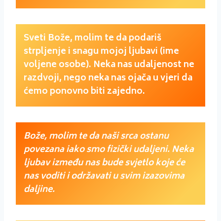
Sveti Bože, molim te da podariš
strpljenje i snagu mojoj ljubavi (ime
voljene osobe). Neka nas udaljenost ne
razdvoji, nego neka nas ojača u vjeri da
ćemo ponovno biti zajedno.
Bože, molim te da naši srca ostanu
povezana iako smo fizički udaljeni. Neka
ljubav između nas bude svjetlo koje će
nas voditi i održavati u svim izazovima
daljine.