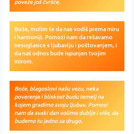
poveže još čvršće.
Bože, molim te da nas vodiš prema miru
i harmoniji. Pomozi nam da rešavamo
nesuglasice s ljubavlju i poštovanjem, i
da naš odnos bude ispunjen tvojim
mirom.
Bože, blagoslovi našu vezu, neka
poverenje i bliskost budu temelj na
kojem gradimo svoju ljubav. Pomozi
nam da svaki dan volimo dublje i više, da
budemo tu jedno za drugo.