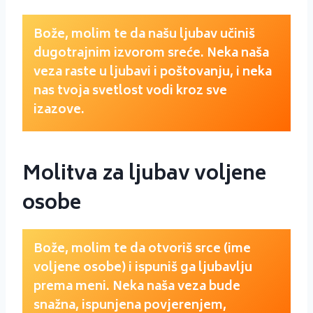
Bože, molim te da našu ljubav učiniš
dugotrajnim izvorom sreće. Neka naša
veza raste u ljubavi i poštovanju, i neka
nas tvoja svetlost vodi kroz sve
izazove.
Molitva za ljubav voljene
osobe
Bože, molim te da otvoriš srce (ime
voljene osobe) i ispuniš ga ljubavlju
prema meni. Neka naša veza bude
snažna, ispunjena povjerenjem,